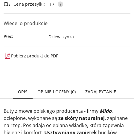
dostawa
Cena przesyłki:
17
Więcej o produkcie
Płeć:
Dziewczynka
Pobierz produkt do PDF
OPIS
OPINIE I OCENY (0)
ZADAJ PYTANIE
Buty zimowe polskiego producenta - firmy
Mido
,
ocieplone, wykonane są
ze skóry naturalnej
, zapinane
na rzep. Posiadają ocieplaną wkładkę, która zapewnia
higienę i komfort.
Usztywniany zapiętek
bucików