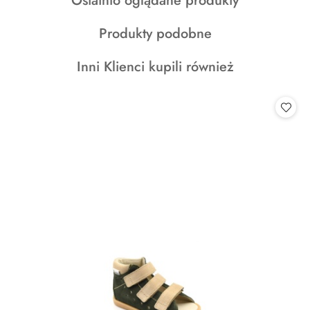
Ostatnio oglądane produkty
statusie:
statusie:
o
Produkty
Produkty podobne
statusie:
o
Produkty
Inni Klienci kupili również
statusie:
o
statusie: