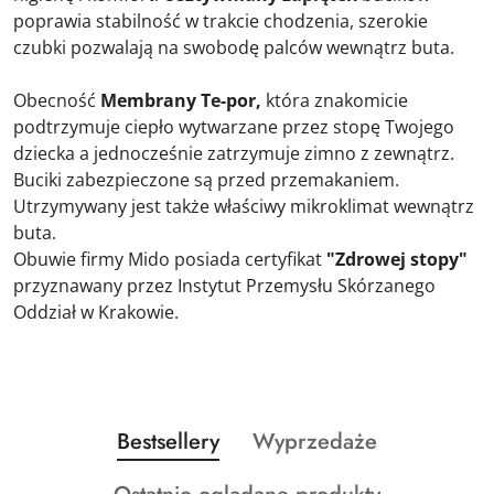
poprawia stabilność w trakcie chodzenia, szerokie
czubki pozwalają na swobodę palców wewnątrz buta.
Obecność
Membrany Te-por,
która znakomicie
podtrzymuje ciepło wytwarzane przez stopę Twojego
dziecka a jednocześnie zatrzymuje zimno z zewnątrz.
Buciki zabezpieczone są przed przemakaniem.
Utrzymywany jest także właściwy mikroklimat wewnątrz
buta.
Obuwie firmy Mido posiada certyfikat
"Zdrowej stopy"
przyznawany
przez Instytut Przemysłu Skórzanego
Oddział w Krakowie.
Produkty
Produkty
Bestsellery
Wyprzedaże
Pomiń karuzelę produktów
o
o
Produkty