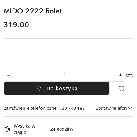
MIDO 2222 fiolet
cena:
319.00
Ilość
szt.
Do koszyka
Zamówienie telefoniczne: 730 740 188
Zostaw telefon
Dostępność
Wysyłka w
i
24 godziny
ciągu:
Wyślij