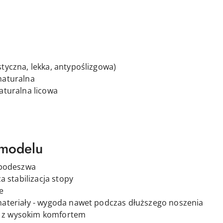
e
tyczna, lekka, antypoślizgowa)
naturalna
aturalna licowa
 modelu
 podeszwa
a stabilizacja stopy
e
ateriały - wygoda nawet podczas dłuższego noszenia
ię z wysokim komfortem