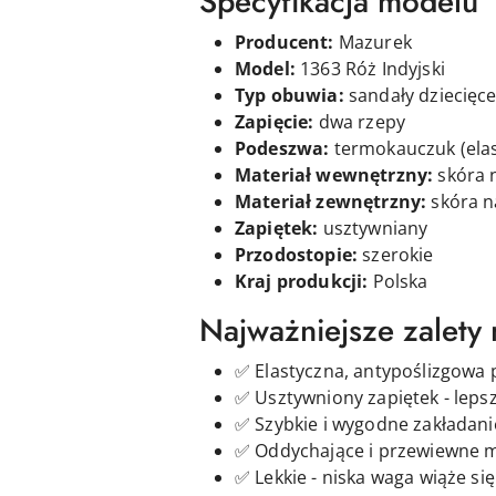
Specyfikacja modelu
Producent:
Mazurek
Model:
1363 Róż Indyjski
Typ obuwia:
sandały dziecięc
Zapięcie:
d
wa
rzepy
Podeszwa:
termokauczuk (elas
Materiał wewnętrzny:
skóra 
Materiał zewnętrzny:
skóra n
Zapiętek:
usztywniany
Przodostopie:
szerokie
Kraj produkcji:
Polska
Najważniejsze zalety
✅ Elastyczna, antypoślizgowa
✅ Usztywniony zapiętek - lepsz
✅ Szybkie i wygodne zakładani
✅ Oddychające i przewiewne m
✅ Lekkie - niska waga wiąże s