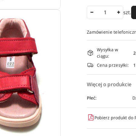
Ilość
szt.
Zamówienie telefonicz
Dostępność
Wysyłka w
i
2
ciągu:
dostawa
Cena przesyłki:
Więcej o produkcie
Płeć:
D
Pobierz produkt do 