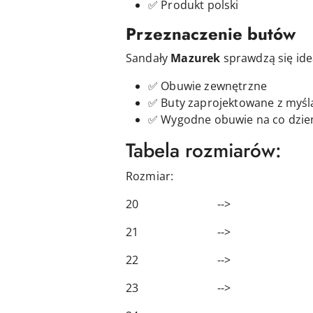
✅ Produkt polski
Przeznaczenie butów
Sandały
Mazurek
sprawdzą się ide
✅ Obuwie zewnętrzne
✅ Buty
zaprojektowane z myślą
✅ Wygodne obuwie na co dzień
Tabela rozmiarów:
Rozmiar: Długość
20 --> 13,
21 --> 13,
22 --> 14,
23 --> 15