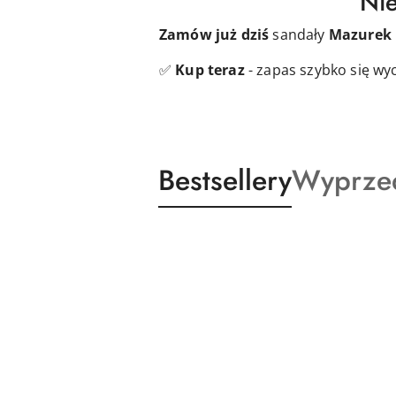
Nie
Zamów już dziś
sandały
Mazurek
✅
Kup teraz
- zapas szybko się wy
Produkty
Produkt
Bestsellery
Wyprze
Pomiń karuzelę produktów
o
o
statusie:
statusie: