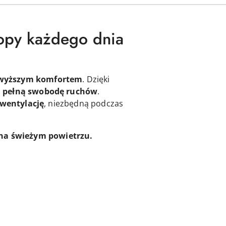
topy każdego dnia
jwyższym komfortem
. Dzięki
j
pełną swobodę ruchów
.
wentylację
, niezbędną podczas
 na świeżym powietrzu.