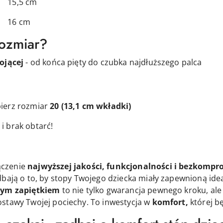
5 cm
 cm
rozmiar?
ojącej
- od końca pięty do czubka najdłuższego palca
ierz rozmiar
20
(13,1 cm wkładki)
i brak obtarć!
ączenie
najwyższej jakości, funkcjonalności i bezkomp
dbają o to, by stopy Twojego dziecka miały zapewnioną id
ym zapiętkiem
to nie tylko gwarancja pewnego kroku, ale
stawy Twojej pociechy. To inwestycja w
komfort,
której b