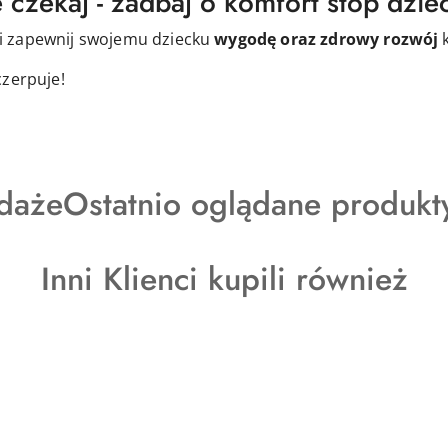
 czekaj - zadbaj o komfort stóp dzie
i zapewnij swojemu dziecku
wygodę oraz zdrowy rozwój
k
czerpuje!
y
Produkty
daże
Ostatnio oglądane produkt
o
Produkty
Inni Klienci kupili również
statusie:
o
statusie: