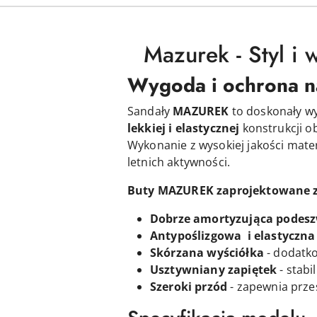
Mazurek - Styl i
Wygoda i ochrona n
Sandały
MAZUREK
to doskonały w
lekkiej i elastycznej
konstrukcji o
Wykonanie z wysokiej jakości mater
letnich aktywności.
Buty MAZUREK zaprojektowane z 
Dobrze amortyzująca podes
Antypoślizgowa i elastyczn
Skórzana wyściółka
- dodatko
Usztywniany zapiętek
- stabi
Szeroki przód
- zapewnia przes