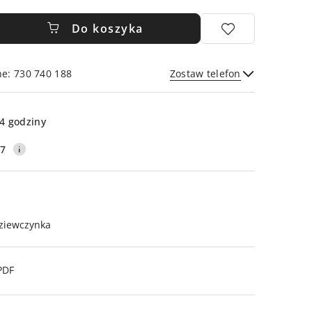
Do koszyka
ne: 730 740 188
Zostaw telefon
Wyślij
4 godziny
17
ziewczynka
PDF