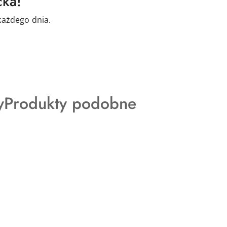
cka!
ażdego dnia.
Produkty
y
Produkty podobne
o
statusie: