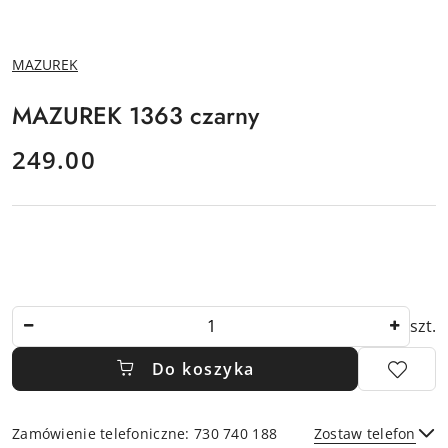
NAZWA
MAZUREK
PRODUCENTA:
MAZUREK 1363 czarny
cena:
249.00
Ilość
szt.
Do koszyka
Zamówienie telefoniczne: 730 740 188
Zostaw telefon