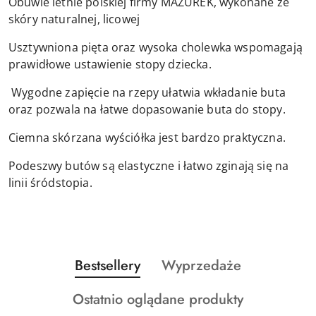
Obuwie letnie polskiej firmy MAZUREK, wykonane ze
skóry naturalnej, licowej
Usztywniona pięta oraz wysoka cholewka wspomagają
prawidłowe ustawienie stopy dziecka.
Wygodne zapięcie na rzepy ułatwia wkładanie buta
oraz pozwala na łatwe dopasowanie buta do stopy.
Ciemna skórzana wyściółka jest bardzo praktyczna.
Podeszwy butów są elastyczne i łatwo zginają się na
linii śródstopia.
Produkty
Produkty
Bestsellery
Wyprzedaże
Pomiń karuzelę produktów
o
o
Produkty
Ostatnio oglądane produkty
statusie:
statusie: