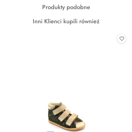
o
Produkty
Produkty podobne
statusie:
o
Produkty
Inni Klienci kupili również
statusie:
o
statusie: