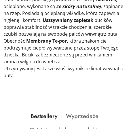
ocieplone, wykonane są
ze skóry
naturalnej,
zapinane
na rzep. Posiadają ocieplaną wkładkę, która zapewnia
higienę i komfort.
Usztywniany zapiętek
bucików
poprawia stabilność w trakcie chodzenia, szerokie
czubki pozwalają na swobodę palców wewnątrz buta.
Obecność
Membrany Te-por,
która znakomicie
podtrzymuje ciepło wytwarzane przez stopę Twojego
dziecka. Buciki zabezpieczone są przed wnikaniem
zimna i wilgoci do wnętrza.
Utrzymywany jest także właściwy mikroklimat wewnątrz
buta.
Produkty
Produkty
Bestsellery
Wyprzedaże
Pomiń karuzelę produktów
o
o