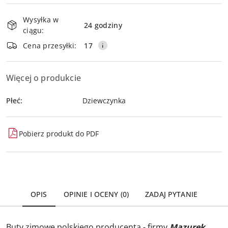
Dostępność
Wysyłka w
i
24 godziny
ciągu:
dostawa
Wyślij
Cena przesyłki:
17
Więcej o produkcie
Płeć:
Dziewczynka
Pobierz produkt do PDF
OPIS
OPINIE I OCENY (0)
ZADAJ PYTANIE
Buty zimowe polskiego producenta - firmy
Mazurek
,