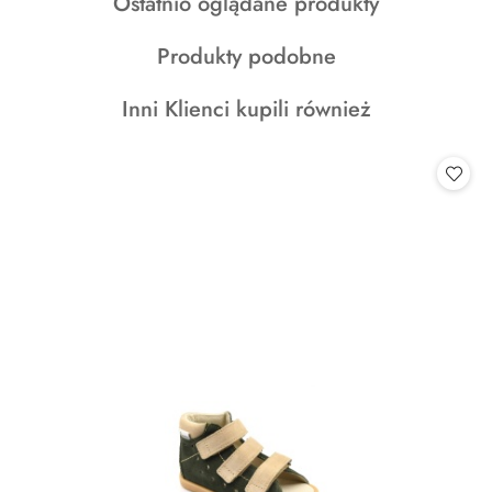
Produkty
Ostatnio oglądane produkty
statusie:
statusie:
o
Produkty
Produkty podobne
statusie:
o
Produkty
Inni Klienci kupili również
statusie:
o
statusie: