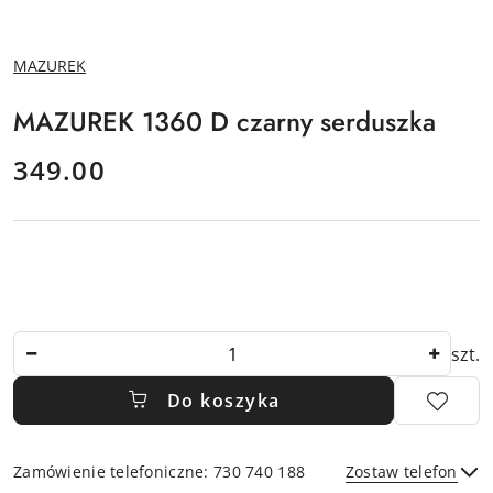
NAZWA
MAZUREK
PRODUCENTA:
MAZUREK 1360 D czarny serduszka
cena:
349.00
Ilość
szt.
Do koszyka
Zamówienie telefoniczne: 730 740 188
Zostaw telefon