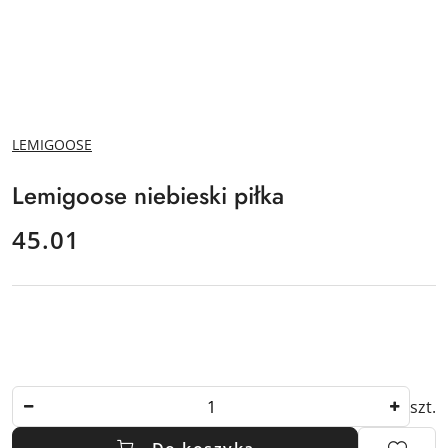
NAZWA
LEMIGOOSE
PRODUCENTA:
Lemigoose niebieski piłka
cena:
45.01
Ilość
szt.