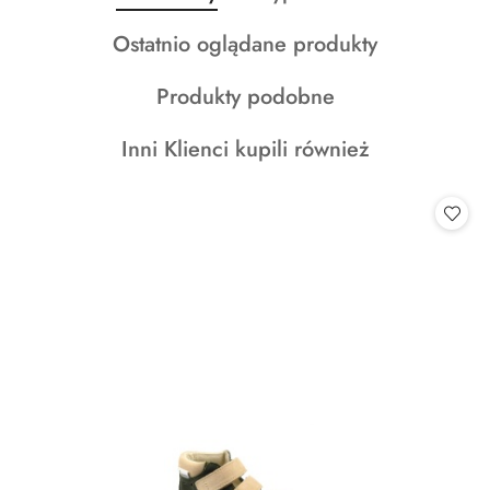
Pomiń karuzelę produktów
o
o
Produkty
Ostatnio oglądane produkty
statusie:
statusie:
o
Produkty
Produkty podobne
statusie:
o
Produkty
Inni Klienci kupili również
statusie:
o
statusie: