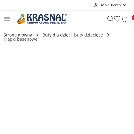
Moje konto
Przejdź do treści głównej
Przejdź do wyszukiwarki
Przejdź do moje konto
Przejdź do menu głównego
Przejdź do opisu produktu
Przejdź do stopki
Strona główna
Buty dla dzieci, buty dziecięce
Klapki basenowe