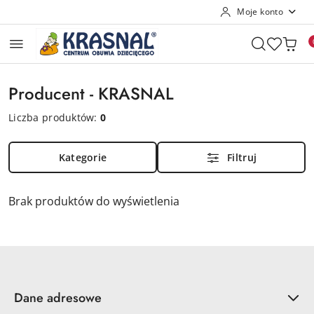
Moje konto
Przejdź do treści głównej
Przejdź do wyszukiwarki
Przejdź do moje konto
Przejdź do menu głównego
Przejdź do stopki
Producent - KRASNAL
Liczba produktów:
0
Kategorie
Filtruj
Brak produktów do wyświetlenia
Dane adresowe