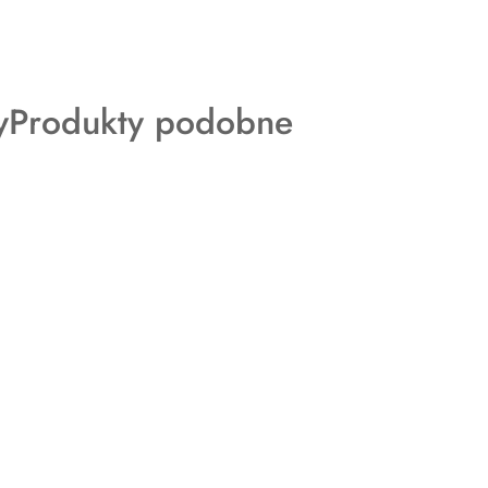
Produkty
y
Produkty podobne
o
statusie: