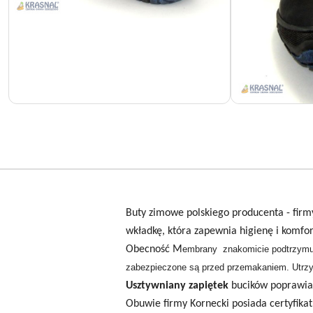
Buty zimowe polskiego producenta - fir
wkładkę, która zapewnia higienę i komfor
Obecność M
embrany
znakomicie podtrzymuj
zabezpieczone są przed przemakaniem. Utrzy
Usztywniany zapiętek
bucików poprawia 
Obuwie firmy Kornecki posiada certyfika