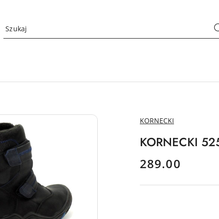
NAZWA
KORNECKI
PRODUCENTA:
KORNECKI 5253
cena:
289.00