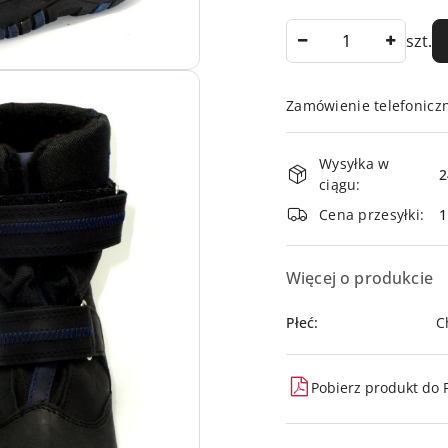
Ilość
szt.
Zamówienie telefonicz
Dostępność
Wysyłka w
i
2
ciągu:
dostawa
Cena przesyłki:
Więcej o produkcie
Płeć:
C
Pobierz produkt do 