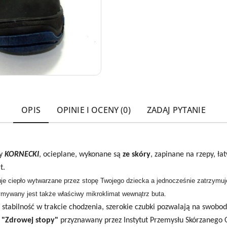
OPIS
OPINIE I OCENY (0)
ZADAJ PYTANIE
my
KORNECKI
, ocieplane, wykonane są
ze skóry
, zapinane na rzepy, ł
t.
e ciepło wytwarzane przez stopę Twojego dziecka a jednocześnie zatrzymuje
mywany jest także właściwy mikroklimat wewnątrz buta.
stabilność w trakcie chodzenia, szerokie czubki pozwalają na swobo
t
"Zdrowej stopy"
przyznawany
przez Instytut Przemysłu Skórzanego 