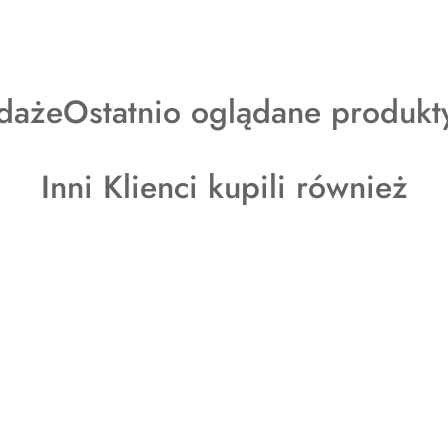
y
Produkty
daże
Ostatnio oglądane produkt
o
Produkty
Inni Klienci kupili również
statusie:
o
statusie: