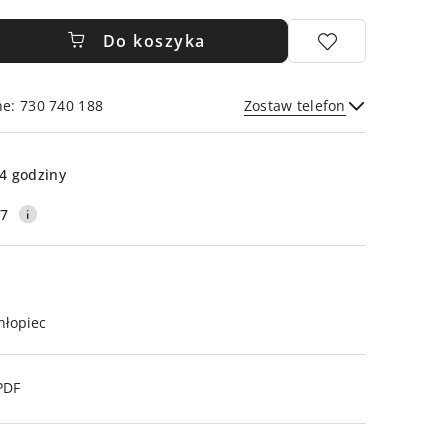
Do koszyka
ne: 730 740 188
Zostaw telefon
Wyślij
4 godziny
17
hłopiec
PDF