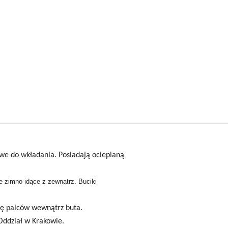
atwe do wkładania. Posiadają ocieplaną
 zimno idące z zewnątrz. Buciki
dę palców wewnątrz buta.
Oddział w Krakowie.