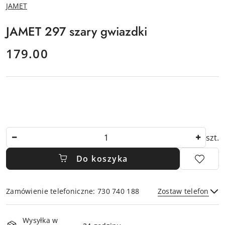
NAZWA
JAMET
PRODUCENTA:
JAMET 297 szary gwiazdki
cena:
179.00
Ilość
szt.
Do koszyka
Zamówienie telefoniczne: 730 740 188
Zostaw telefon
Dostępność
Wysyłka w