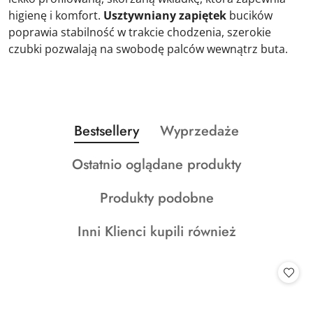
higienę i komfort.
Usztywniany zapiętek
bucików
poprawia stabilność w trakcie chodzenia, szerokie
czubki pozwalają na swobodę palców wewnątrz buta.
Produkty
Produkty
Bestsellery
Wyprzedaże
Pomiń karuzelę produktów
o
o
Produkty
Ostatnio oglądane produkty
statusie:
statusie:
o
Produkty
Produkty podobne
statusie:
o
Produkty
Inni Klienci kupili również
statusie:
o
statusie: