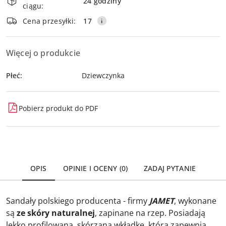
i
24 godziny
ciągu:
dostawa
Wyślij
Cena przesyłki:
17
Więcej o produkcie
Płeć:
Dziewczynka
Pobierz produkt do PDF
OPIS
OPINIE I OCENY (0)
ZADAJ PYTANIE
Sandały polskiego producenta - firmy
JAMET
, wykonane
są
ze skóry naturalnej
, zapinane na rzep. Posiadają
lekko profilowaną, skórzaną wkładkę, która zapewnia