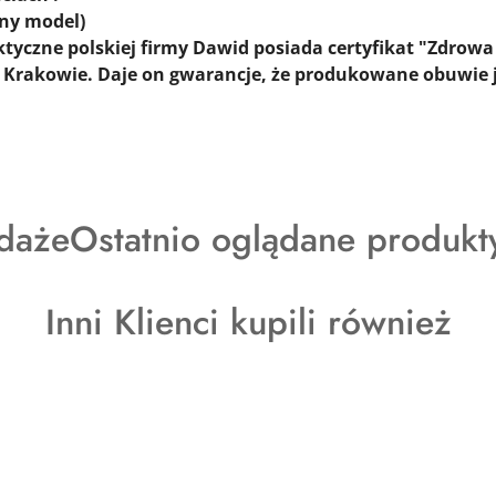
ny model)
ktyczne polskiej firmy
Dawid
posiada certyfikat "
Zdrowa
 Krakowie. Daje on gwarancje, że produkowane obuwie j
y
Produkty
daże
Ostatnio oglądane produkt
o
Produkty
Inni Klienci kupili również
statusie:
o
statusie: