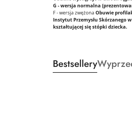
G - wersja normalna
(prezentowa
F - wersja zwężona
Obuwie profila
Instytut Przemysłu Skórzanego w
kształtującej się stópki dziecka.
Produkty
Produkt
Bestsellery
Wyprze
Pomiń karuzelę produktów
o
o
statusie:
statusie: