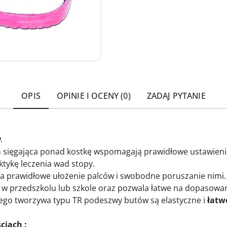
OPIS
OPINIE I OCENY (0)
ZADAJ PYTANIE
D
.
a
sięgająca ponad kostkę wspomagają prawidłowe ustawienie
tykę leczenia wad stopy.
a prawidłowe ułożenie palców i swobodne poruszanie nimi
e w przedszkolu lub szkole oraz pozwala łatwe na dopasowan
ego tworzywa typu TR podeszwy butów są elastyczne i
łatwo
ciach :