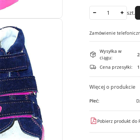
Ilość
szt.
Zamówienie telefonicz
Dostępność
Wysyłka w
i
2
ciągu:
dostawa
Cena przesyłki:
Więcej o produkcie
Płeć:
D
Pobierz produkt do 