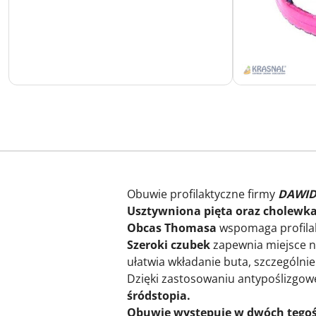
Obuwie profilaktyczne firmy
DAWI
Usztywniona pięta oraz cholewk
Obcas Thomasa
wspomaga profilak
Szeroki czubek
zapewnia miejsce n
ułatwia wkładanie buta, szczególni
Dzięki zastosowaniu antypoślizgow
śródstopia.
Obuwie występuje w dwóch tęgoś