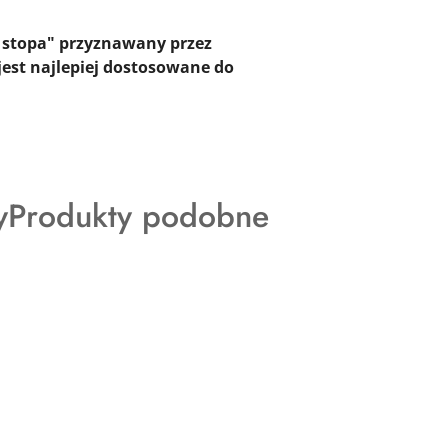
 stopa
" przyznawany przez
est najlepiej dostosowane do
Produkty
y
Produkty podobne
o
statusie: