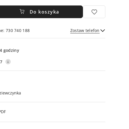
Do koszyka
ne: 730 740 188
Zostaw telefon
Wyślij
4 godziny
17
ziewczynka
PDF