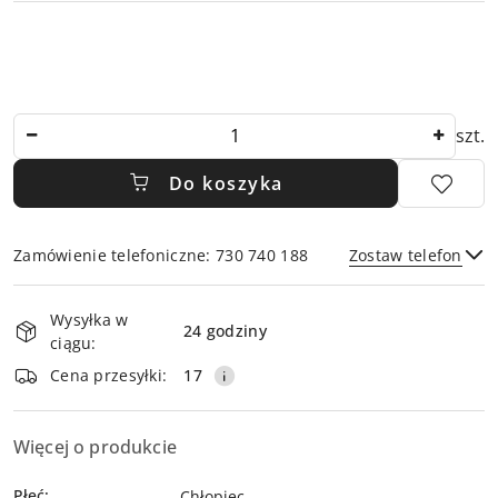
Ilość
szt.
Do koszyka
Zamówienie telefoniczne: 730 740 188
Zostaw telefon
Dostępność
Wysyłka w
i
24 godziny
ciągu:
dostawa
Wyślij
Cena przesyłki:
17
Więcej o produkcie
Płeć:
Chłopiec