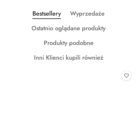
Produkty
Produkty
Bestsellery
Wyprzedaże
Pomiń karuzelę produktów
o
o
Produkty
Ostatnio oglądane produkty
statusie:
statusie:
o
Produkty
Produkty podobne
statusie:
o
Produkty
Inni Klienci kupili również
statusie:
o
statusie: