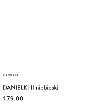
NAZWA
DANIELKI
PRODUCENTA:
DANIELKI II niebieski
cena:
179.00