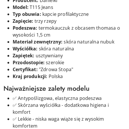
Producent:
Danielki
Model:
T115 Jeans
Typ obuwia:
kapcie profilaktyczne
Zapięcie:
trzy
r
zepy
Podeszwa:
termokauczuk z obcasem thomasa o
wysokości 1,5 cm
Materiał zewnętrzny:
skóra naturalna nubuk
Wyściółka:
skóra naturalna
Zapiętek:
usztywniany
Przodostopie:
szerokie
Certyfikat:
"Zdrowa Stopa"
Kraj produkcji:
Polska
Najważniejsze zalety modelu
✅ Antypoślizgowa, elastyczna podeszwa
✅ Skórzana wyściółka - dodatkowa higiena i
komfort
✅ Lekkie - niska waga wiąże się z wysokim
komfortem