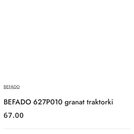
NAZWA
BEFADO
PRODUCENTA:
BEFADO 627P010 granat traktorki
cena:
67.00