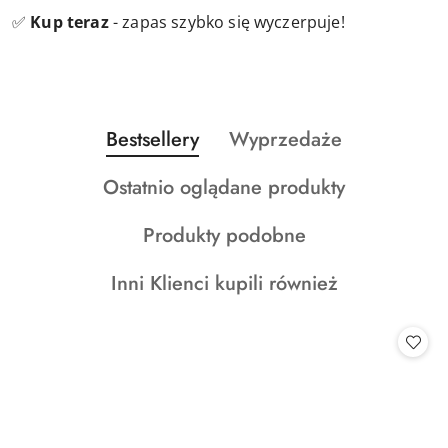
✅
Kup teraz
- zapas szybko się wyczerpuje!
Produkty
Produkty
Bestsellery
Wyprzedaże
Pomiń karuzelę produktów
o
o
Produkty
Ostatnio oglądane produkty
statusie:
statusie:
o
Produkty
Produkty podobne
statusie:
o
Produkty
Inni Klienci kupili również
statusie:
o
statusie: