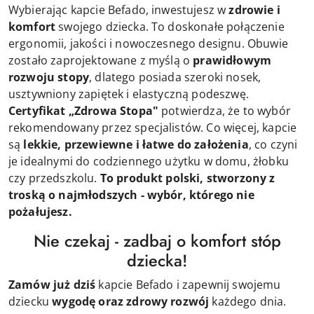
Wybierając kapcie Befado, inwestujesz w
zdrowie i
komfort
swojego dziecka. To doskonałe połączenie
ergonomii, jakości i nowoczesnego designu. Obuwie
zostało zaprojektowane z myślą o
prawidłowym
rozwoju stopy
, dlatego posiada szeroki nosek,
usztywniony zapiętek i elastyczną podeszwę.
Certyfikat „Zdrowa Stopa"
potwierdza, że to wybór
rekomendowany przez specjalistów. Co więcej, kapcie
są
lekkie, przewiewne i łatwe do założenia
, co czyni
je idealnymi do codziennego użytku w domu, żłobku
czy przedszkolu.
To produkt polski, stworzony z
troską o najmłodszych - wybór, którego nie
pożałujesz.
Nie czekaj - zadbaj o komfort stóp
dziecka!
Zamów już dziś
kapcie Befado i zapewnij swojemu
dziecku
wygodę oraz zdrowy rozwój
każdego dnia.