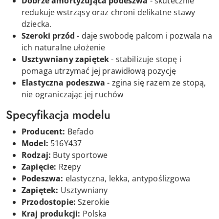
Dobrze amortyzująca podeszwa
- skutecznie
redukuje wstrząsy oraz chroni delikatne stawy
dziecka.
Szeroki przód
- daje swobodę palcom i pozwala na
ich naturalne ułożenie
Usztywniany zapiętek
- stabilizuje stopę i
pomaga utrzymać jej prawidłową pozycję
Elastyczna podeszwa
- zgina się razem ze stopą,
nie ograniczając jej ruchów
Specyfikacja modelu
Producent:
Befado
Model:
516Y437
Rodzaj:
Buty sportowe
Zapięcie:
Rzepy
Podeszwa:
elastyczna, lekka, antypoślizgowa
Zapiętek:
Usztywniany
Przodostopie:
Szerokie
Kraj produkcji:
Polska