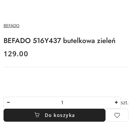
NAZWA
BEFADO
PRODUCENTA:
BEFADO 516Y437 butelkowa zieleń
cena:
129.00
Ilość
szt.
Do koszyka