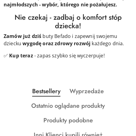
najmłodszych - wybór, którego nie pożałujesz.
Nie czekaj - zadbaj o komfort stóp
dziecka!
Zamów już dziś
buty Befado i zapewnij swojemu
dziecku
wygodę oraz zdrowy rozwój
każdego dnia.
✅
Kup teraz
- zapas szybko się wyczerpuje!
Produkty
Produkty
Bestsellery
Wyprzedaże
Pomiń karuzelę produktów
o
o
Produkty
Ostatnio oglądane produkty
statusie:
statusie:
o
Produkty
Produkty podobne
statusie:
o
Produkty
Inni Klienci kupili również
statusie: