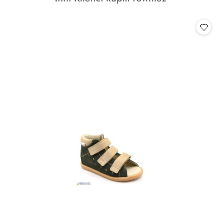
o
statusie: