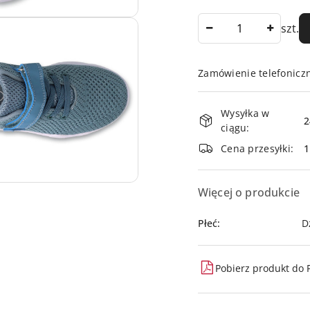
Ilość
szt.
Zamówienie telefonicz
Dostępność
Wysyłka w
i
2
ciągu:
dostawa
Cena przesyłki:
Więcej o produkcie
Płeć:
D
Pobierz produkt do 