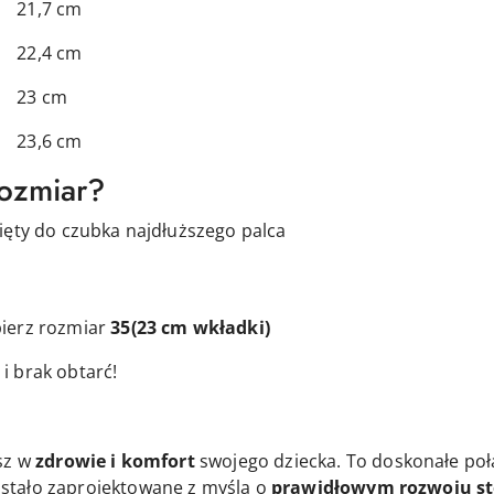
7 cm
4 cm
 cm
6 cm
rozmiar?
ięty do czubka najdłuższego palca
ierz rozmiar
35
(23 cm wkładki)
i brak obtarć!
sz w
zdrowie i komfort
swojego dziecka. To doskonałe połą
stało zaprojektowane z myślą o
prawidłowym rozwoju s