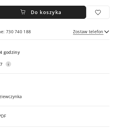
Do koszyka
ne: 730 740 188
Zostaw telefon
Wyślij
4 godziny
17
ziewczynka
PDF