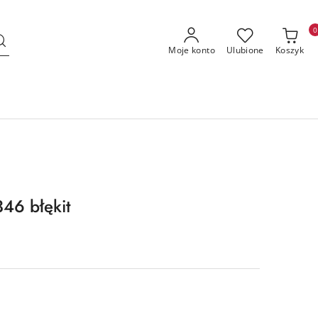
0
Moje konto
Ulubione
Koszyk
46 błękit