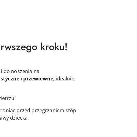
erwszego kroku!
 i do noszenia na
astyczne i przewiewne
, idealnie
ietrzu:
hroniąc przed przegrzaniem stóp
tawy dziecka.