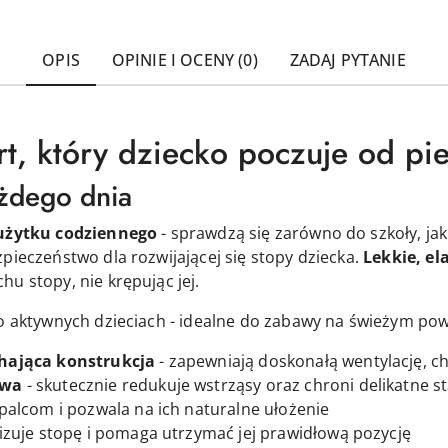
OPIS
OPINIE I OCENY (0)
ZADAJ PYTANIE
rt, który dziecko poczuje od pi
żdego dnia
użytku codziennego
- sprawdzą się zarówno do szkoły, jak
pieczeństwo dla rozwijającej się stopy dziecka.
Lekkie, el
u stopy, nie krępując jej.
 o aktywnych dzieciach - idealne do zabawy na świeżym pow
hająca konstrukcja
- zapewniają doskonałą wentylację, c
zwa
- skutecznie redukuje wstrząsy oraz chroni delikatne s
palcom i pozwala na ich naturalne ułożenie
lizuje stopę i pomaga utrzymać jej prawidłową pozycję