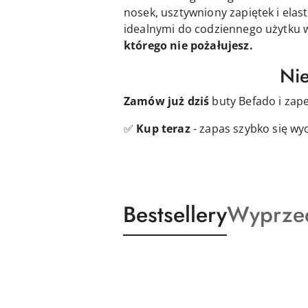
nosek, usztywniony zapiętek i elas
idealnymi do codziennego użytku 
którego nie pożałujesz.
Nie
Zamów już dziś
buty Befado i zap
✅
Kup teraz
- zapas szybko się wy
Produkty
Produkt
Bestsellery
Wyprze
Pomiń karuzelę produktów
o
o
statusie:
statusie: