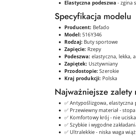
Elastyczna podeszwa
- zgina 
Specyfikacja modelu
Producent:
Befado
Model:
516Y346
Rodzaj:
Buty sportowe
Zapięcie:
Rzepy
Podeszwa:
elastyczna, lekka, 
Zapiętek:
Usztywniany
Przodostopie:
Szerokie
Kraj produkcji:
Polska
Najważniejsze zalety
✅ Antypoślizgowa, elastyczna
✅ Przewiewny materiał - stopa 
✅ Komfortowy krój - nie uciska
✅ Szybkie i wygodne zakładani
✅ Ultralekkie - niska waga wi