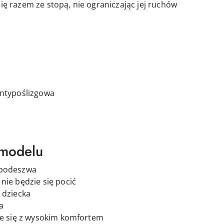
się razem ze stopą, nie ograniczając jej ruchów
antypoślizgowa
 modelu
 podeszwa
nie będzie się pocić
 dziecka
a
ąże się z wysokim komfortem