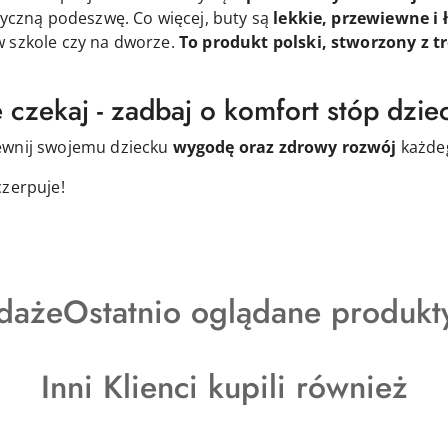
tyczną podeszwę. Co więcej, buty są
lekkie, przewiewne i 
w szkole czy na dworze.
To produkt polski, stworzony z t
 czekaj - zadbaj o komfort stóp dzie
ewnij swojemu dziecku
wygodę oraz zdrowy rozwój
każde
czerpuje!
y
Produkty
daże
Ostatnio oglądane produkt
o
Produkty
Inni Klienci kupili również
statusie:
o