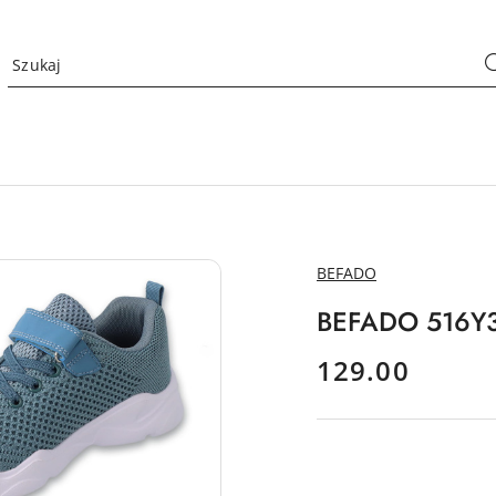
NAZWA
BEFADO
PRODUCENTA:
BEFADO 516Y3
cena:
129.00