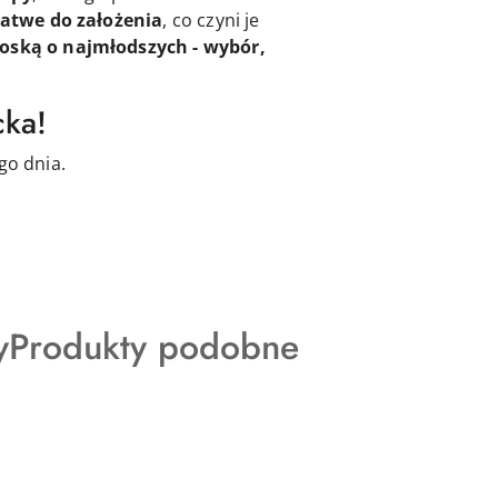
łatwe do założenia
, co czyni je
roską o najmłodszych - wybór,
cka!
go dnia.
Produkty
y
Produkty podobne
o
statusie: