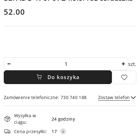
cena:
52.00
Ilość
szt.
Do koszyka
Zamówienie telefoniczne: 730 740 188
Zostaw telefon
Dostępność
Wysyłka w
i
24 godziny
ciągu:
dostawa
Wyślij
Cena przesyłki:
17