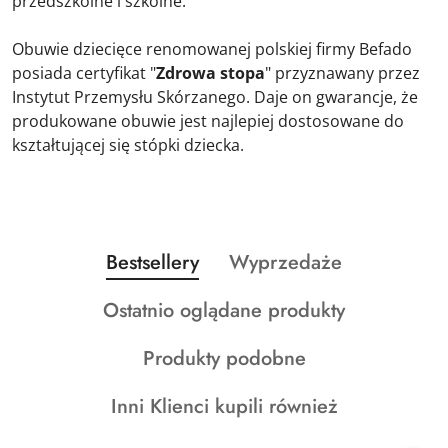
przedszkolne i szkolne.
Obuwie dziecięce renomowanej polskiej firmy Befado
posiada certyfikat "
Zdrowa stopa
" przyznawany przez
Instytut Przemysłu Skórzanego. Daje on gwarancje, że
produkowane obuwie jest najlepiej dostosowane do
kształtującej się stópki dziecka.
Produkty
Produkty
Bestsellery
Wyprzedaże
Pomiń karuzelę produktów
o
o
Produkty
Ostatnio oglądane produkty
statusie:
statusie:
o
Produkty
Produkty podobne
statusie:
o
Produkty
Inni Klienci kupili również
statusie:
o