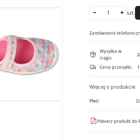
Ilość
szt.
Zamówienie telefonicz
Dostępność
Wysyłka w
i
2
ciągu:
dostawa
Cena przesyłki:
Więcej o produkcie
Płeć:
D
Pobierz produkt do 