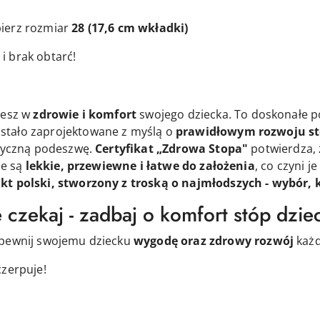
ierz rozmiar
28
(17,6 cm wkładki)
i brak obtarć!
jesz w
zdrowie i komfort
swojego dziecka. To doskonałe po
stało zaprojektowane z myślą o
prawidłowym rozwoju s
styczną podeszwę.
Certyfikat „Zdrowa Stopa"
potwierdza,
ie są
lekkie, przewiewne i łatwe do założenia
, co czyni 
kt polski, stworzony z troską o najmłodszych - wybór, k
 czekaj - zadbaj o komfort stóp dzie
apewnij swojemu dziecku
wygodę oraz zdrowy rozwój
każd
czerpuje!