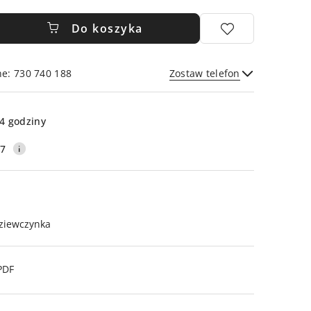
Do koszyka
ne: 730 740 188
Zostaw telefon
Wyślij
4 godziny
17
ziewczynka
PDF