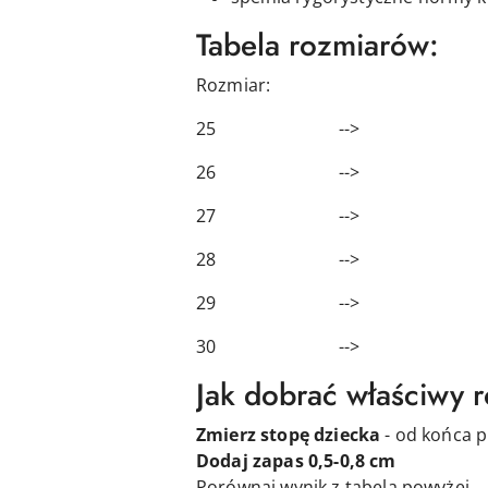
Tabela rozmiarów:
Rozmiar: Długość
25 --> 15,
26 --> 16,
27 --> 17,
28 --> 17,
29 --> 18,
30 --> 19,
Jak dobrać właściwy 
Zmierz stopę dziecka
- od końca p
Dodaj zapas 0,5-0,8 cm
Porównaj wynik z tabelą powyżej