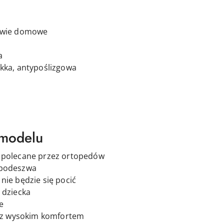
buwie domowe
a
ekka, antypoślizgowa
 modelu
 polecane przez ortopedów
 podeszwa
nie będzie się pocić
 dziecka
e
ię z wysokim komfortem