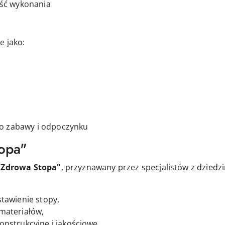
ość wykonania
e jako:
o zabawy i odpoczynku
topa"
„Zdrowa Stopa"
, przyznawany przez specjalistów z dziedzi
stawienie stopy,
materiałów,
onstrukcyjne i jakościowe.