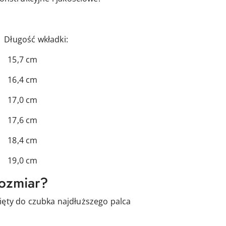
 wkładki:
7 cm
4 cm
0 cm
6 cm
4 cm
0 cm
rozmiar?
ięty do czubka najdłuższego palca