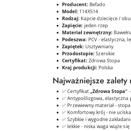
Producent:
Befado
Model:
114X514
Rodzaj:
Kapcie dziecięce / o
Zapięcie:
jeden rzep
Materiał zewnętrzny:
Bawełn
Podeszwa:
PCV - elastyczna, l
Zapiętek:
Usztywniany
Przodostopie:
Szerokie
Certyfikat:
Zdrowa Stopa
Kraj produkcji:
Polska
Najważniejsze zalety
✅ Certyfikat
„Zdrowa Stopa"
-
✅ Antypoślizgowa, elastyczna
✅ Przewiewny materiał - stopa 
✅ Komfortowy krój - nie uciska
✅ Szybkie i wygodne zakładani
✅ lekkie - niska waga wiąże s