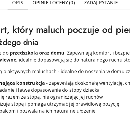
OPIS
OPINIE I OCENY (0)
ZADAJ PYTANIE
rt, który maluch poczuje od pi
żdego dnia
ie do
przedszkola oraz domu
. Zapewniają komfort i bezpie
ewiewne
, idealnie dopasowują się do naturalnego ruchu stop
lą o aktywnych maluchach - idealne do noszenia w domu cz
hająca konstrukcja
- zapewniają doskonałą wentylację, c
ładanie i łatwe dopasowanie do stopy dziecka
się razem ze stopą, nie ograniczając jej ruchów
lizuje stopę i pomaga utrzymać jej prawidłową pozycję
palcom i pozwala na ich naturalne ułożenie