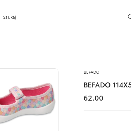
NAZWA
BEFADO
PRODUCENTA:
BEFADO 114X51
cena:
62.00