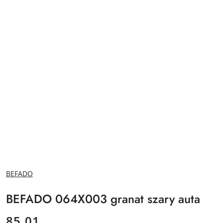
NAZWA
BEFADO
PRODUCENTA:
BEFADO 064X003 granat szary auta
cena:
85.01