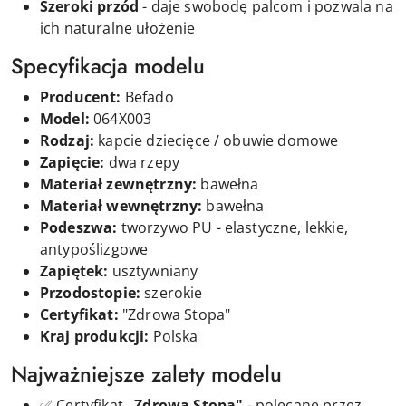
Szeroki przód
- daje swobodę palcom i pozwala na
ich naturalne ułożenie
Specyfikacja modelu
Producent:
Befado
Model:
064X003
Rodzaj:
kapcie dziecięce / obuwie domowe
Zapięcie:
dwa rzepy
Materiał zewnętrzny:
bawełna
Materiał wewnętrzny:
bawełna
Podeszwa:
tworzywo PU - elastyczne, lekkie,
antypoślizgowe
Zapiętek:
usztywniany
Przodostopie:
szerokie
Certyfikat:
"Zdrowa Stopa"
Kraj produkcji:
Polska
Najważniejsze zalety modelu
✅ Certyfikat
„Zdrowa Stopa"
- polecane przez