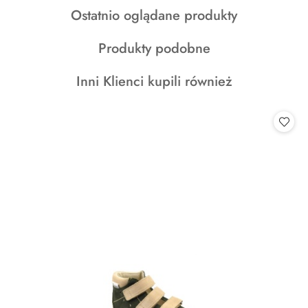
Produkty
Ostatnio oglądane produkty
statusie:
statusie:
o
Produkty
Produkty podobne
statusie:
o
Produkty
Inni Klienci kupili również
statusie:
o
statusie: