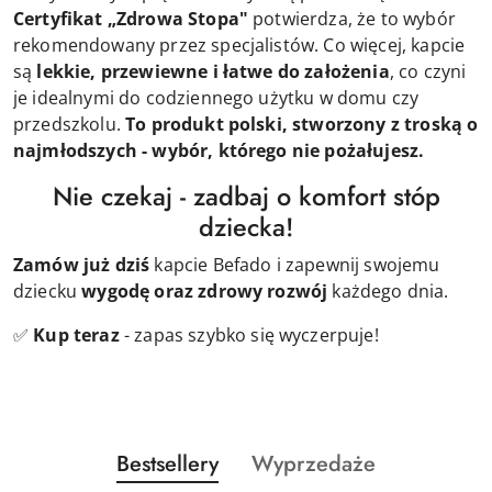
Certyfikat „Zdrowa Stopa"
potwierdza, że to wybór
rekomendowany przez specjalistów. Co więcej, kapcie
są
lekkie, przewiewne i łatwe do założenia
, co czyni
je idealnymi do codziennego użytku w domu czy
przedszkolu.
To produkt polski, stworzony z troską o
najmłodszych - wybór, którego nie pożałujesz.
Nie czekaj - zadbaj o komfort stóp
dziecka!
Zamów już dziś
kapcie Befado i zapewnij swojemu
dziecku
wygodę oraz zdrowy rozwój
każdego dnia.
✅
Kup teraz
- zapas szybko się wyczerpuje!
Produkty
Produkty
Bestsellery
Wyprzedaże
Pomiń karuzelę produktów
o
o