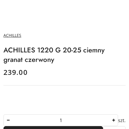
NAZWA
ACHILLES
PRODUCENTA:
ACHILLES 1220 G 20-25 ciemny
granat czerwony
cena:
239.00
Ilość
szt.