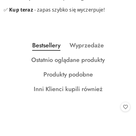
✅
Kup teraz
- zapas szybko się wyczerpuje!
Produkty
Produkty
Bestsellery
Wyprzedaże
Pomiń karuzelę produktów
o
o
Produkty
Ostatnio oglądane produkty
statusie:
statusie:
o
Produkty
Produkty podobne
statusie:
o
Produkty
Inni Klienci kupili również
statusie:
o
statusie: