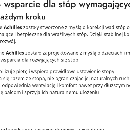
 - wsparcie dla stóp wymagający
każdym kroku
ne
Achilles
zostały stworzone z myślą o korekcji wad stóp 
ające i bezpieczne dla wrażliwych stóp. Dzięki stabilnej 
 rozwój.
zne
Achilles
zostało zaprojektowane z myślą o dzieciach i m
sparcia dla rozwijających się stóp.
bilizuje piętę i wspiera prawidłowe ustawienie stopy
a się razem ze stopą, nie ograniczając jej naturalnych ruc
 odpowiednią wentylację i komfort nawet przy dłuższym 
ę palcom i sprzyja ich naturalnemu ułożeniu
o-ortopedyczne, zarówno domowe i zewnętrzne