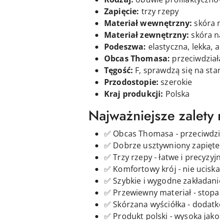
Zapięcie:
t
rzy
rzepy
Materiał wewnętrzny:
skóra 
Materiał zewnętrzny:
skóra n
Podeszwa:
elastyczna, lekka, 
Obcas Thomasa:
przeciwdział
Tęgość:
F, sprawdzą się na st
Przodostopie:
szerokie
Kraj produkcji:
Polska
Najważniejsze zalety
✅ Obcas Thomasa - przeciwdzi
✅ Dobrze usztywniony zapięte
✅ Trzy rzepy - łatwe i precyz
✅ Komfortowy krój - nie uciska
✅ Szybkie i wygodne zakładani
✅ Przewiewny materiał - stopa 
✅ Skórzana wyściółka - dodatk
✅ Produkt polski - wysoka jak