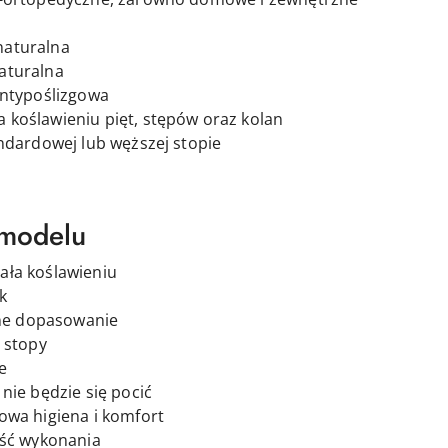
naturalna
aturalna
antypoślizgowa
a koślawieniu pięt, stępów oraz kolan
andardowej lub węższej stopie
 modelu
ała koślawieniu
k
yjne dopasowanie
 stopy
e
nie będzie się pocić
owa higiena i komfort
ość wykonania