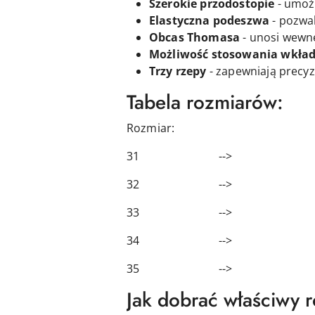
Szerokie przodostopie
- umożl
Elastyczna podeszwa
- pozwa
Obcas Thomasa
- unosi wewnę
Możliwość stosowania wkład
Trzy rzepy
- zapewniają precyz
Tabela rozmiarów:
Rozmiar: Długość
31 --> 20,
32 --> 20,
33 --> 21,
34 --> 23
35 --> 23
Jak dobrać właściwy 