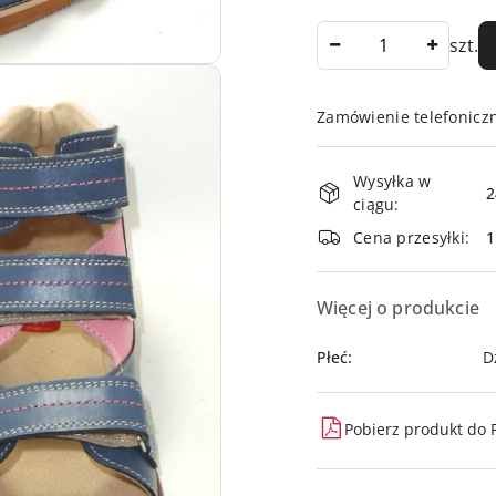
Ilość
szt.
Zamówienie telefonicz
Dostępność
Wysyłka w
i
2
ciągu:
dostawa
Cena przesyłki:
Więcej o produkcie
Płeć:
D
Pobierz produkt do 