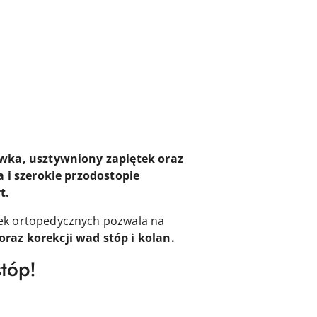
wka, usztywniony zapiętek oraz
 i szerokie przodostopie
t.
dek ortopedycznych pozwala na
raz korekcji wad stóp i kolan.
stóp!