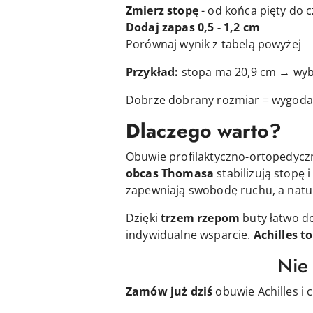
Zmierz stopę
- od końca pięty do 
Dodaj zapas 0,5 - 1,2 cm
Porównaj wynik z tabelą powyżej
Przykład:
stopa ma 20,9 cm → wyb
Dobrze dobrany rozmiar = wygoda 
Dlaczego warto?
Obuwie profilaktyczno-ortopedyc
obcas Thomasa
stabilizują stopę 
zapewniają swobodę ruchu, a natu
Dzięki
trzem rzepom
buty łatwo d
indywidualne wsparcie.
Achilles
to
Nie 
Zamów już dziś
obuwie Achilles i 