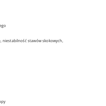
ego
e, niestabilność stawów skokowych,
opy