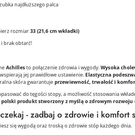
czubka najdłuższego palca
ierz rozmiar
33
(21,6 cm wkładki)
i brak obtarć!
zne
Achilles
to połączenie zdrowia i wygody.
Wysoka chole
i wspierają jej prawidłowe ustawienie.
Elastyczna podeszwa
ralna skóra gwarantuje
przewiewność, trwałość i komfor
opasować do tęgości stopy, a możliwość stosowania wkła
 polski produkt stworzony z myślą o zdrowym rozwoju o
czekaj - zadbaj o zdrowie i komfort 
ciesz się wygodą oraz troską o zdrowie stóp każdego dnia.