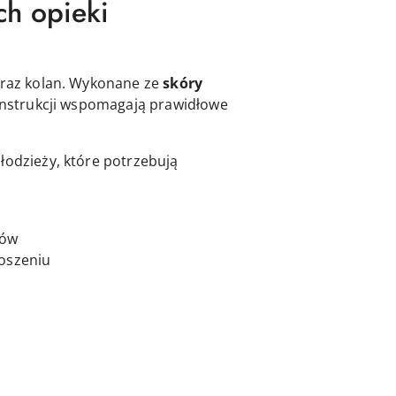
ch opieki
oraz kolan. Wykonane ze
skóry
konstrukcji wspomagają prawidłowe
łodzieży, które potrzebują
hów
noszeniu