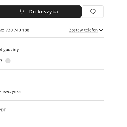
Do koszyka
ne: 730 740 188
Zostaw telefon
Wyślij
4 godziny
17
ziewczynka
PDF