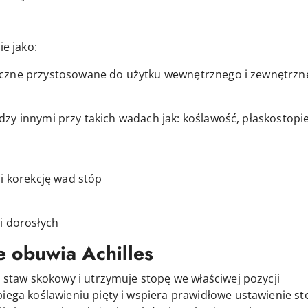
ie jako:
yczne przystosowane do użytku wewnętrznego i zewnętrzn
zy innymi przy takich wadach jak: koślawość, płaskostopi
i korekcję wad stóp
i dorosłych
e obuwia Achilles
je staw skokowy i utrzymuje stopę we właściwej pozycji
iega koślawieniu pięty i wspiera prawidłowe ustawienie st