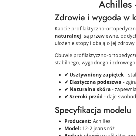
Achilles
Zdrowie i wygoda w 
Kapcie profilaktyczno-ortopedycz
naturalnej
, są przewiewne, oddych
ułożenie stopy i dbają o jej zdrowy
Obuwie profilaktyczno-ortopedyc
stabilnego, wygodnego i zdrowego w
✔ Usztywniony zapiętek
- sta
✔ Elastyczna podeszwa
- zgin
✔ Naturalna skóra
- zapewnia
✔ Szeroki przód
- daje swobod
Specyfikacja modelu
Producent:
Achilles
Model:
12-2 jeans róż
Rodzaj:
obuwie profilaktyczn