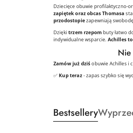
Dziecięce obuwie profilaktyczno-
zapiętek oraz obcas Thomasa
sta
przodostopie
zapewniają swobodę 
Dzięki
trzem rzepom
buty łatwo d
indywidualne wsparcie.
Achilles
to
Nie 
Zamów już dziś
obuwie Achilles i 
✅
Kup teraz
- zapas szybko się wy
Produkty
Produkt
Bestsellery
Wyprze
Pomiń karuzelę produktów
o
o