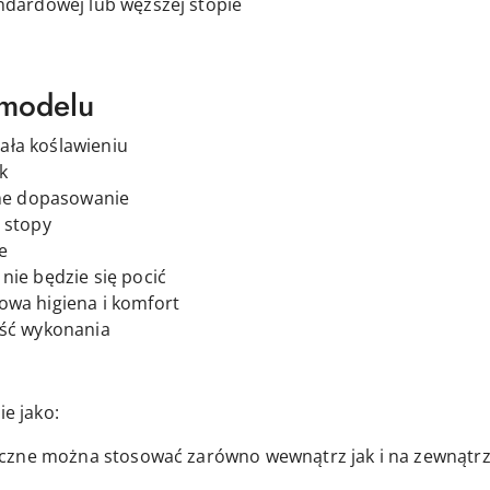
andardowej lub węższej stopie
 modelu
ała koślawieniu
k
yjne dopasowanie
 stopy
e
nie będzie się pocić
owa higiena i komfort
ość wykonania
ie jako:
czne można stosować zarówno wewnątrz jak i na zewnątr