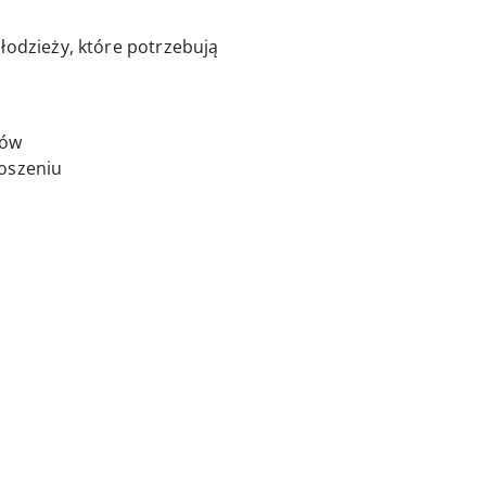
łodzieży, które potrzebują
hów
noszeniu