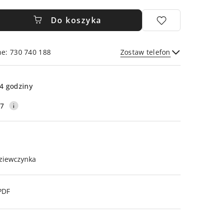
Do koszyka
ne: 730 740 188
Zostaw telefon
Wyślij
4 godziny
17
ziewczynka
PDF