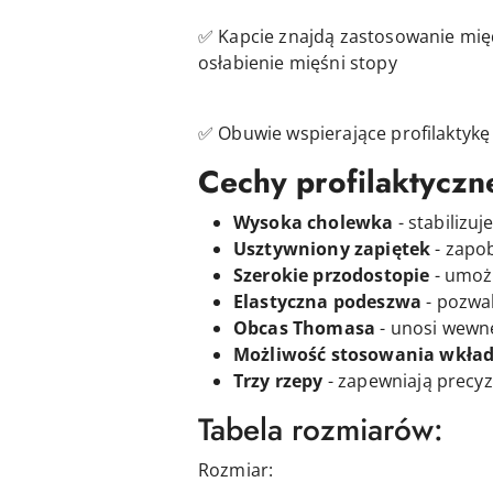
✅ Kapcie znajdą zastosowanie międ
osłabienie mięśni stopy
✅ Obuwie wspierające profilaktykę 
Cechy profilaktyczn
Wysoka cholewka
- stabilizu
Usztywniony zapiętek
- zapob
Szerokie przodostopie
- umożl
Elastyczna podeszwa
- pozwa
Obcas Thomasa
- unosi wewnę
Możliwość stosowania wkład
Trzy rzepy
- zapewniają precyz
Tabela rozmiarów:
Rozmiar: Długość