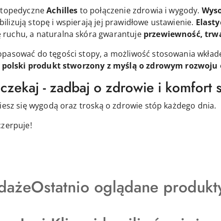
ortopedyczne
Achilles
to połączenie zdrowia i wygody.
Wyso
bilizują stopę i wspierają jej prawidłowe ustawienie.
Elasty
ruchu, a naturalna skóra gwarantuje
przewiewność, trwa
opasować do tęgości stopy, a możliwość stosowania wkła
 polski produkt stworzony z myślą o zdrowym rozwoju o
czekaj - zadbaj o zdrowie i komfort 
ciesz się wygodą oraz troską o zdrowie stóp każdego dnia.
czerpuje!
y
Produkty
daże
Ostatnio oglądane produkt
o