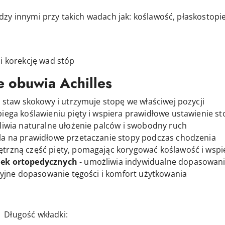
zy innymi przy takich wadach jak: koślawość, płaskostopi
i korekcję wad stóp
e obuwia Achilles
je staw skokowy i utrzymuje stopę we właściwej pozycji
iega koślawieniu pięty i wspiera prawidłowe ustawienie st
iwia naturalne ułożenie palców i swobodny ruch
la na prawidłowe przetaczanie stopy podczas chodzenia
trzną część pięty, pomagając korygować koślawość i wsp
ek ortopedycznych
- umożliwia indywidualne dopasowani
yjne dopasowanie tęgości i komfort użytkowania
 wkładki: