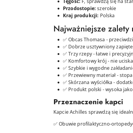
Tęgość:
F, sprawdzą się na st
Przodostopie:
szerokie
Kraj produkcji:
Polska
Najważniejsze zalety
✅ Obcas Thomasa - przeciwdzi
✅ Dobrze usztywniony zapięte
✅ Trzy rzepy - łatwe i precyz
✅ Komfortowy krój - nie uciska
✅ Szybkie i wygodne zakładani
✅ Przewiewny materiał - stopa 
✅ Skórzana wyściółka - dodatk
✅ Produkt polski - wysoka jak
Przeznaczenie kapci
Kapcie Achilles sprawdzą się idealn
✅ Obuwie profilaktyczno-ortopedy