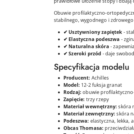
prawidłowe ułożenie stopy i dbają 
Obuwie profilaktyczno-ortopedyc
stabilnego, wygodnego i zdrowego w
✔ Usztywniony zapiętek
- sta
✔ Elastyczna podeszwa
- zgin
✔ Naturalna skóra
- zapewnia
✔ Szeroki przód
- daje swobod
Specyfikacja modelu
Producent:
Achilles
Model:
12-2 fuksja granat
Rodzaj:
obuwie profilaktyczn
Zapięcie:
t
rzy
rzepy
Materiał wewnętrzny:
skóra 
Materiał zewnętrzny:
skóra n
Podeszwa:
elastyczna, lekka, 
Obcas Thomasa:
przeciwdział