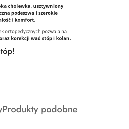
ka cholewka, usztywniony
czna podeszwa i szerokie
łość i komfort.
dek ortopedycznych pozwala na
raz korekcji wad stóp i kolan.
stóp!
Produkty
y
Produkty podobne
o