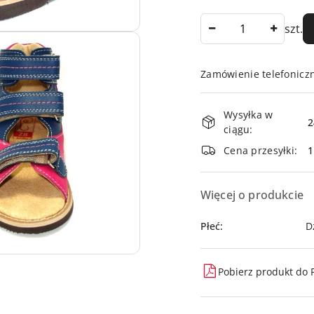
Ilość
szt.
Zamówienie telefonicz
Dostępność
Wysyłka w
i
2
ciągu:
dostawa
Cena przesyłki:
Więcej o produkcie
Płeć:
D
Pobierz produkt do 